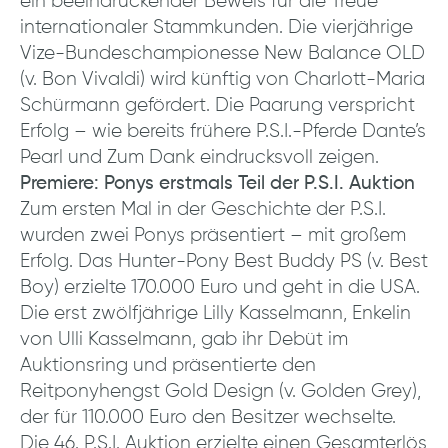
ein beeindruckender Beweis für die Treue
internationaler Stammkunden. Die vierjährige
Vize-Bundeschampionesse New Balance OLD
(v. Bon Vivaldi) wird künftig von Charlott-Maria
Schürmann gefördert. Die Paarung verspricht
Erfolg – wie bereits frühere P.S.I.-Pferde Dante’s
Pearl und Zum Dank eindrucksvoll zeigen.
Premiere: Ponys erstmals Teil der P.S.I. Auktion
Zum ersten Mal in der Geschichte der P.S.I.
wurden zwei Ponys präsentiert – mit großem
Erfolg. Das Hunter-Pony Best Buddy PS (v. Best
Boy) erzielte 170.000 Euro und geht in die USA.
Die erst zwölfjährige Lilly Kasselmann, Enkelin
von Ulli Kasselmann, gab ihr Debüt im
Auktionsring und präsentierte den
Reitponyhengst Gold Design (v. Golden Grey),
der für 110.000 Euro den Besitzer wechselte.
Die 46. P.S.I. Auktion erzielte einen Gesamterlös