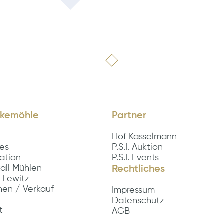
kemöhle
Partner
Hof Kasselmann
les
P.S.I. Auktion
ation
P.S.I. Events
tall Mühlen
Rechtliches
 Lewitz
nen / Verkauf
Impressum
Datenschutz
t
AGB