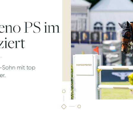
reno PS im
ziert
Sohn mit top
er.