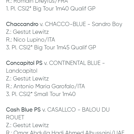
R.: Romain Dreyfus/FRA
1. Pl. CSI2* Big Tour 1m40 Qualif GP
Chaccandro
v. CHACCO-BLUE - Sandro Boy
Z.: Gestüt Lewitz
R.: Nico Lupino/ITA
3. Pl. CSI2* Big Tour 1m45 Qualif GP
Concapitol PS
v. CONTINENTAL BLUE -
Landcapitol
Z.: Gestüt Lewitz
R.: Antonio Maria Garofalo/ITA
3. Pl. CSI2* Small Tour 1m40
Cash Blue PS
v. CASALLCO - BALOU DU
ROUET
Z.: Gestüt Lewitz
R.: Omar Abdulla Hadi Ahmed Alhussaini/UAE