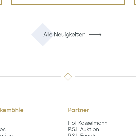
Alle Neuigkeiten
kemöhle
Partner
Hof Kasselmann
les
P.S.I. Auktion
ation
P.S.I. Events