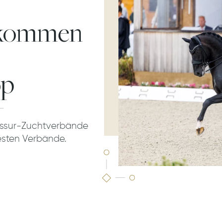
kommen
op
essur-Zuchtverbände
esten Verbände.