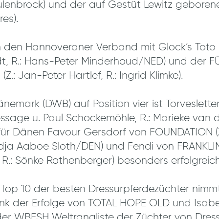
enbrock) und der auf Gestüt Lewitz geboren
es).
den Hannoveraner Verband mit Glock’s Toto Jr.
t, R.: Hans-Peter Minderhoud/NED) und der 
(Z.: Jan-Peter Hartlef, R.: Ingrid Klimke).
nemark (DWB) auf Position vier ist Torveslett
ressage u. Paul Schockemöhle, R.: Marieke van 
ür Dänen Favour Gersdorf von FOUNDATION (Z.
dja Aaboe Sloth/DEN) und Fendi von FRANKLIN
R.: Sönke Rothenberger) besonders erfolgreich
n Top 10 der besten Dressurpferdezüchter nimmt
nk der Erfolge von TOTAL HOPE OLD und Isabe
der WBFSH Weltrangliste der Züchter von Dres