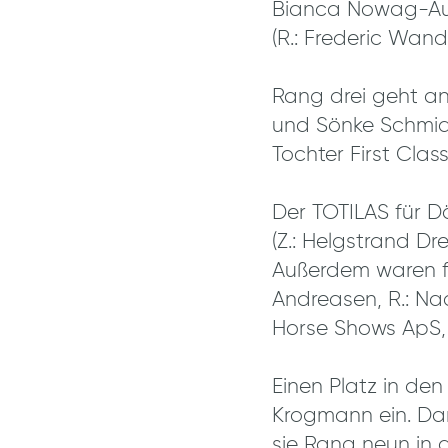
Bianca Nowag-Aul
(R.: Frederic Wandr
Rang drei geht an 
und Sönke Schmid
Tochter First Class 
Der TOTILAS für Dä
(Z.: Helgstrand D
Außerdem waren f
Andreasen, R.: Na
Horse Shows ApS, 
Einen Platz in de
Krogmann ein. Da
sie Rang neun in 