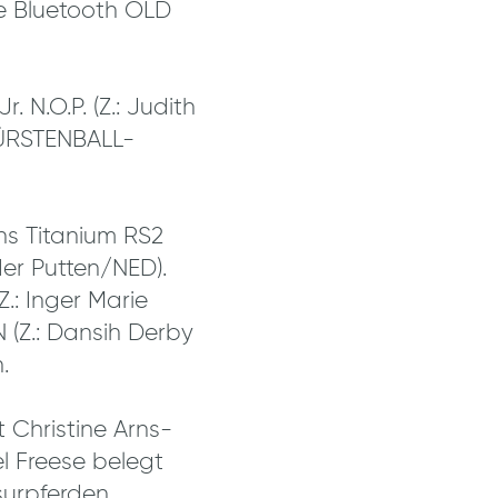
e Bluetooth OLD
 N.O.P. (Z.: Judith
FÜRSTENBALL-
ens Titanium RS2
der Putten/NED).
: Inger Marie
 (Z.: Dansih Derby
.
 Christine Arns-
l Freese belegt
surpferden.