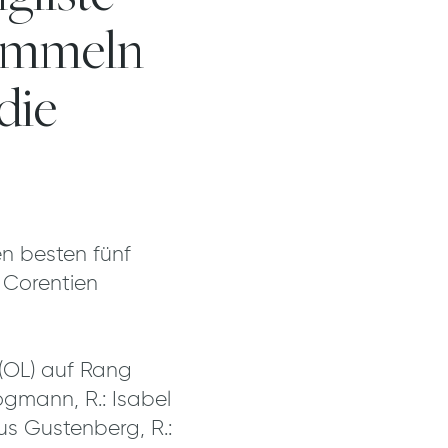
sammeln
die
n besten fünf
: Corentien
(OL) auf Rang
gmann, R.: Isabel
us Gustenberg, R.: