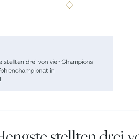
stellten drei von vier Champions
Fohlenchampionat in
.
engste stellten drei v