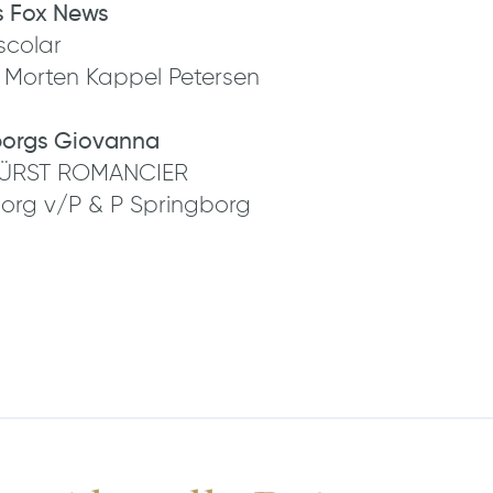
s Fox News
scolar
/ Morten Kappel Petersen
borgs Giovanna
 FÜRST ROMANCIER
gborg v/P & P Springborg