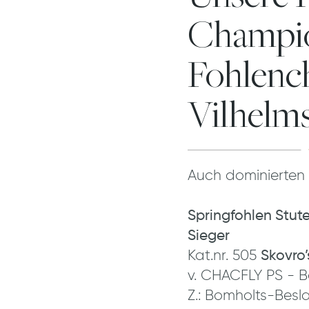
Champio
Fohlenc
Vilhelm
Auch dominierten 
Springfohlen Stut
Sieger
Kat.nr. 505
Skovro
v. CHACFLY PS - 
Z.: Bomholts-Bes