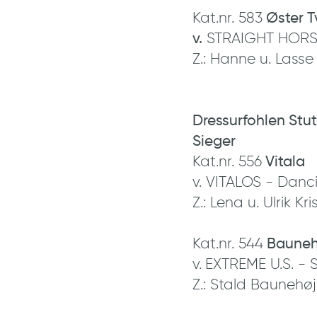
Kat.nr. 583
Øster T
v.
STRAIGHT HORSE
Z.: Hanne u. Lass
Dressurfohlen Stu
Sieger
Kat.nr. 556
Vitala
v. VITALOS - Danc
Z.: Lena u. Ulrik Kr
Kat.nr. 544
Bauneh
v.
EXTREME U.S. - 
Z.: Stald Baunehøj