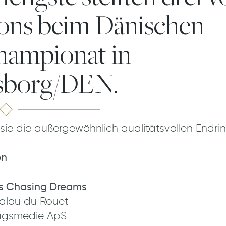
ns beim Dänischen
hampionat in
sborg/DEN.
sie die außergewöhnlich qualitätsvollen Endrin
en
’s Chasing Dreams
Balou du Rouet
lagsmedie ApS