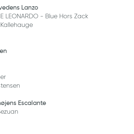
vedens Lanzo
 LEONARDO - Blue Hors Zack
e Kallehauge
ten
ier
istensen
øjens Escalante
Sezuan