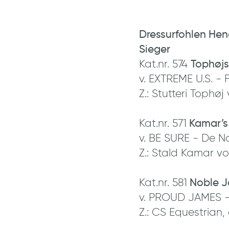
Dressurfohlen Hen
Sieger
Kat.nr. 574
Tophøjs
v. EXTREME U.S. - 
Z.: Stutteri Tophø
Kat.nr. 571
Kamar’s 
v. BE SURE - De No
Z.: Stald Kamar v
Kat.nr. 581
Noble 
v. PROUD JAMES -
Z.: CS Equestrian,