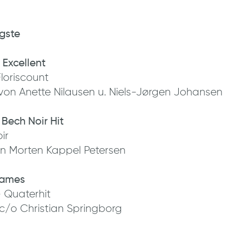
gste
 Excellent
Floriscount
j von Anette Nilausen u. Niels-Jørgen Johansen
Bech Noir Hit
ir
on Morten Kappel Petersen
James
 Quaterhit
 c/o Christian Springborg